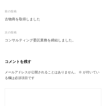
投
前の投稿
稿
古物商を取得しました
ナ
ビ
次の投稿
ゲ
コンサルティング委託業務を締結しました。
ー
シ
ョ
コメントを残す
ン
メールアドレスが公開されることはありません。
※
が付いてい
る欄は必須項目です