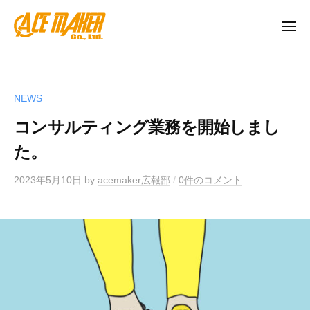
株
ー
コ
式
ン
メ
会
ニ
テ
ュ
社
株
「
ー
ン
A
式
友
c
ツ
情
会
e
NEWS
へ
」
社
M
ス
「
コンサルティング業務を開始しまし
A
a
努
キ
c
た。
k
力
ッ
e
e
」
プ
2023年5月10日
by
acemaker広報部
/
0件のコメント
r
M
「
（
a
勝
エ
k
利
ー
」
e
ス
を
r
メ
大
ー
（
切
カ
エ