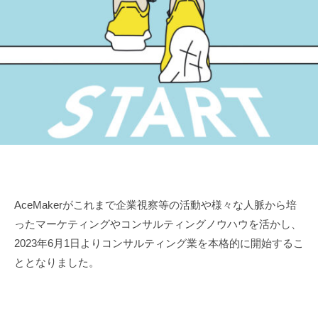
に
ー
ー
し
）
ス
、
メ
全
ー
て
の
カ
人
ー
に
）
笑
顔
、
愛
AceMakerがこれまで企業視察等の活動や様々な人脈から培
、
ったマーケティングやコンサルティングノウハウを活かし、
勇
2023年6月1日よりコンサルティング業を本格的に開始するこ
気
ととなりました。
を
与
え